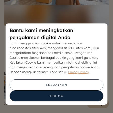
Bantu kami meningkatkan
pengalaman digital Anda
Kami menggunakan cookie untuk menyediakan
fungsionalitas situs web, menganalisis lalu lintas kami, dan
Semua Berita & Artikel
mengaktifkan fungsionalitas media sosial. Pengaturan
Cookie menjelaskan berbagai cookie yang kami gunakan.
Kebijakan Cookie kami memberikan informasi lebih lanjut
dan menjelaskan cara mengubah pengaturan cookie Anda.
Dengan mengklik 'terima', Anda setuju
Privacy Policy
Berita & Artikel Lainnya
SESUAIKAN
TERIMA
e
Lifestyle
10 December 2025
06