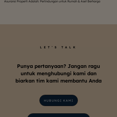
Asuransi Properti Adalah: Perlindungan untuk Rumah & Aset Berharga
Be
LET’S TALK
Punya pertanyaan? Jangan ragu
untuk menghubungi kami dan
biarkan tim kami membantu Anda
HUBUNGI KAMI