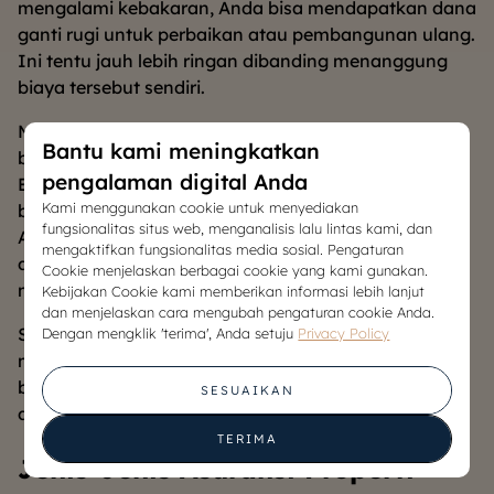
mengalami kebakaran, Anda bisa mendapatkan dana
ganti rugi untuk perbaikan atau pembangunan ulang.
Ini tentu jauh lebih ringan dibanding menanggung
biaya tersebut sendiri.
Manfaat lain adalah perlindungan atas barang-
Bantu kami meningkatkan
barang berharga yang ada di dalam rumah.
pengalaman digital Anda
Beberapa polis juga mencakup kerusakan akibat
Kami menggunakan cookie untuk menyediakan
bencana alam seperti gempa bumi atau banjir.
fungsionalitas situs web, menganalisis lalu lintas kami, dan
Artinya, perlindungan tidak hanya berlaku pada
mengaktifkan fungsionalitas media sosial. Pengaturan
dinding dan atap rumah, tetapi juga seluruh isi yang
Cookie menjelaskan berbagai cookie yang kami gunakan.
memiliki nilai ekonomi.
Kebijakan Cookie kami memberikan informasi lebih lanjut
dan menjelaskan cara mengubah pengaturan cookie Anda.
Selain itu, asuransi bisa menjadi syarat saat
Dengan mengklik 'terima', Anda setuju
Privacy Policy
mengajukan
Kredit Pemilikan Rumah (KPR)
. Banyak
bank mewajibkan asuransi properti sebagai bagian
SESUAIKAN
dari perlindungan jaminan kredit.
TERIMA
Jenis-Jenis Asuransi Properti