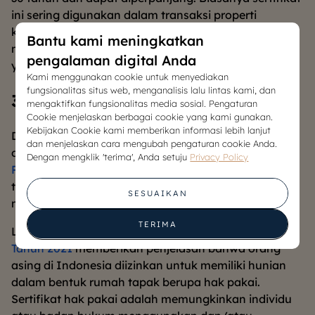
ini sering digunakan dalam transaksi properti
komersial atau oleh
developer property
yang
Bantu kami meningkatkan
membangun kompleks perumahan di atas tanah
pengalaman digital Anda
yang belum mereka miliki sepenuhnya.
Kami menggunakan cookie untuk menyediakan
fungsionalitas situs web, menganalisis lalu lintas kami, dan
3. Hak Pakai
mengaktifkan fungsionalitas media sosial. Pengaturan
Cookie menjelaskan berbagai cookie yang kami gunakan.
Kebijakan Cookie kami memberikan informasi lebih lanjut
Di Indonesia, kepemilikan properti oleh orang asing
dan menjelaskan cara mengubah pengaturan cookie Anda.
diatur secara ketat. Sesuai dengan
Pasal 2 Ayat (2)
Dengan mengklik 'terima', Anda setuju
Privacy Policy
Peraturan Pemerintah (PP) Nomor 103 Tahun 2015
,
terdapat pembatasan bagi orang asing dalam
SESUAIKAN
memiliki properti.
TERIMA
Lebih lanjut, Pasal 71 dan Pasal 72 dari
PP No. 18
Tahun 2021
memberikan penjelasan bahwa orang
asing di Indonesia diizinkan untuk memiliki hunian
dalam bentuk rumah tapak berupa hak pakai.
Sertifikat hak pakai adalah memungkinkan individu