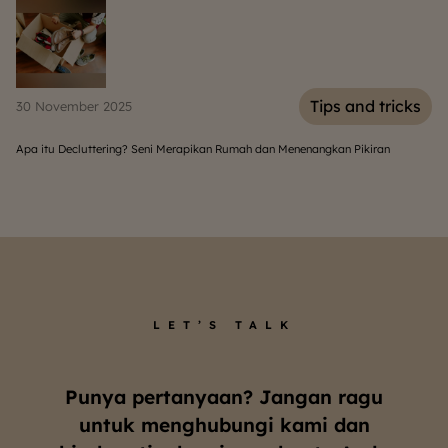
s
Tips and tricks
30 November 2025
06
Apa itu Decluttering? Seni Merapikan Rumah dan Menenangkan Pikiran
So
LET’S TALK
Punya pertanyaan? Jangan ragu
untuk menghubungi kami dan