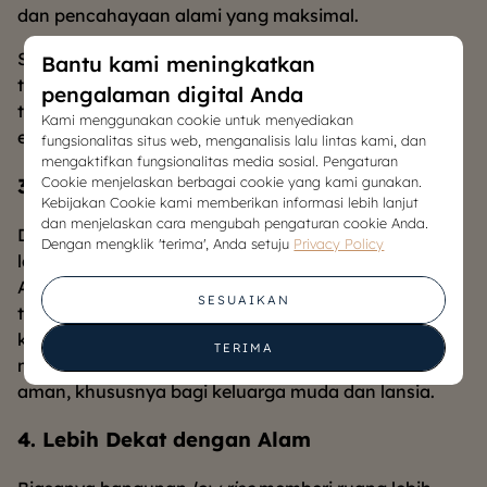
dan pencahayaan alami yang maksimal.
Sinar matahari yang masuk pun membuat ruangan
Bantu kami meningkatkan
terasa lebih hangat dan bebas lembap. Hal ini
pengalaman digital Anda
tentunya membuat hunian lebih sehat dan hemat
Kami menggunakan cookie untuk menyediakan
energi.
fungsionalitas situs web, menganalisis lalu lintas kami, dan
mengaktifkan fungsionalitas media sosial. Pengaturan
3. Akses Tangga yang Mudah dan Aman
Cookie menjelaskan berbagai cookie yang kami gunakan.
Kebijakan Cookie kami memberikan informasi lebih lanjut
dan menjelaskan cara mengubah pengaturan cookie Anda.
Desain low-rise apartment yang hanya beberapa
Dengan mengklik 'terima', Anda setuju
Privacy Policy
lantai memastikan akses mudah dan cepat ke unit
Anda melalui tangga. Keuntungan lainnya, Anda
SESUAIKAN
terhindar dari potensi kendala teknis seperti
kerusakan lift atau kebutuhan evakuasi darurat. Ini
TERIMA
menjadikan low-rise apartment pilihan praktis dan
aman, khususnya bagi keluarga muda dan lansia.
4. Lebih Dekat dengan Alam