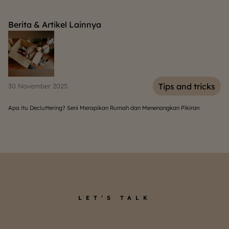
Berita & Artikel Lainnya
s
Tips and tricks
30 November 2025
06
Apa itu Decluttering? Seni Merapikan Rumah dan Menenangkan Pikiran
So
LET’S TALK