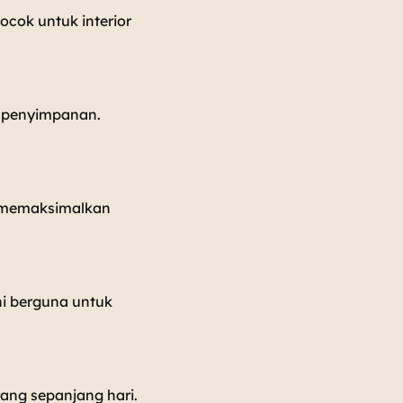
cok untuk interior
t penyimpanan.
u memaksimalkan
i berguna untuk
rang sepanjang hari.