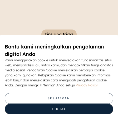
Tips and tricks
Bantu kami meningkatkan pengalaman
s Menata Interior Apartem
digital Anda
Kami menggunakan cookie untuk menyediakan fungsionalitas situs
Nyaman
web, menganalisis lalu lintas kami, dan mengaktifkan fungsionalitas
media sosial. Pengaturan Cookie menjelaskan berbagai cookie
yang kami gunakan. Kebijakan Cookie kami memberikan informasi
03 December 2025
lebih lanjut dan menjelaskan cara mengubah pengaturan cookie
Anda. Dengan mengklik 'terima', Anda setuju
Privacy Policy
Bagikan
SESUAIKAN
TERIMA